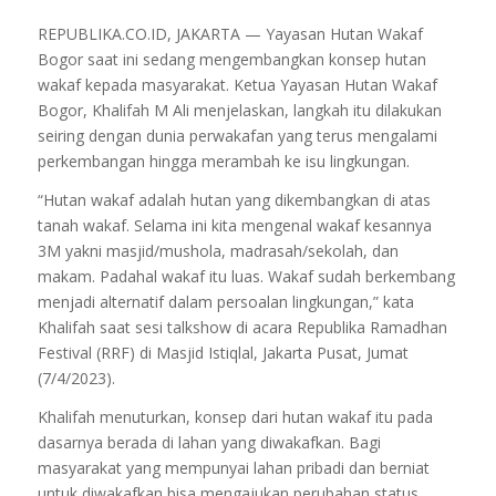
REPUBLIKA.CO.ID, JAKARTA — Yayasan Hutan Wakaf
Bogor saat ini sedang mengembangkan konsep hutan
wakaf kepada masyarakat. Ketua Yayasan Hutan Wakaf
Bogor, Khalifah M Ali menjelaskan, langkah itu dilakukan
seiring dengan dunia perwakafan yang terus mengalami
perkembangan hingga merambah ke isu lingkungan.
“Hutan wakaf adalah hutan yang dikembangkan di atas
tanah wakaf. Selama ini kita mengenal wakaf kesannya
3M yakni masjid/mushola, madrasah/sekolah, dan
makam. Padahal wakaf itu luas. Wakaf sudah berkembang
menjadi alternatif dalam persoalan lingkungan,” kata
Khalifah saat sesi talkshow di acara Republika Ramadhan
Festival (RRF) di Masjid Istiqlal, Jakarta Pusat, Jumat
(7/4/2023).
Khalifah menuturkan, konsep dari hutan wakaf itu pada
dasarnya berada di lahan yang diwakafkan. Bagi
masyarakat yang mempunyai lahan pribadi dan berniat
untuk diwakafkan bisa mengajukan perubahan status