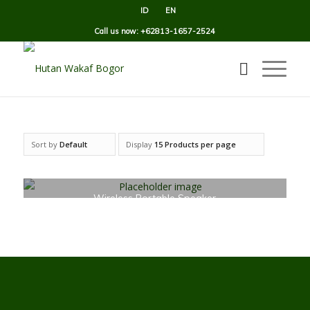
ID
EN
Call us now: +62813-1657-2524
Sort by
Default
Display
15 Products per page
Wireless Portable Speaker
£
9.00