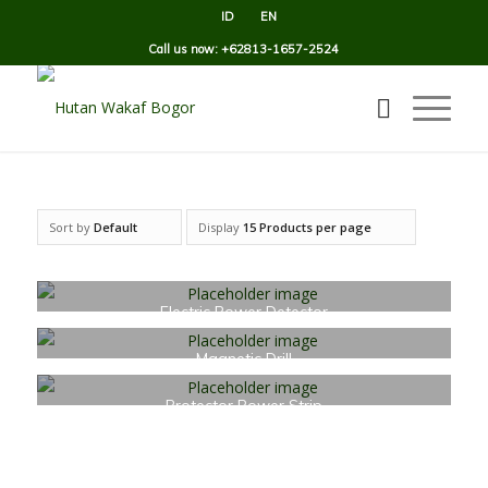
ID
EN
Call us now: +62813-1657-2524
Sort by
Default
Display
15 Products per page
Electric Power Detector
£
20.00
Magnetic Drill
£
20.00
Protector Power Strip
£
9.00