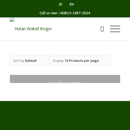
ID
EN
Call us now: +62813-1657-2524
Sort by
Default
Display
15 Products per page
Day Trip London
£
199.00