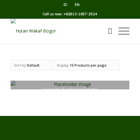
ID
EN
Call us now: +62813-1657-2524
Sort by
Default
Display
15 Products per page
Concrete Surfacing Grinder
£
3.00