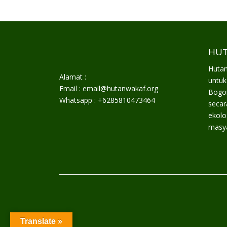
HUT
Hutan
Alamat :
untuk
Email : email@hutanwakaf.org
Bogor
Whatsapp : +6285810473464
secar
ekolo
masya
Translate »