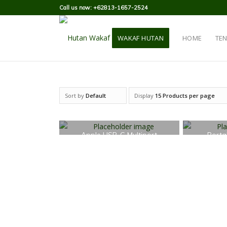
Call us now: +62813-1657-2524
WAKAF HUTAN
HOME
TE
Sort by
Default
Display
15 Products per page
Apple USB-C Multiport
Porta
Adapter
£
35.00