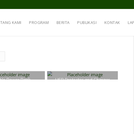
NTANG KAMI
PROGRAM
BERITA
PUBLIKASI
KONTAK
LA
ble Power Bank
USB Protector and Charger
£
35.00
£
20.00