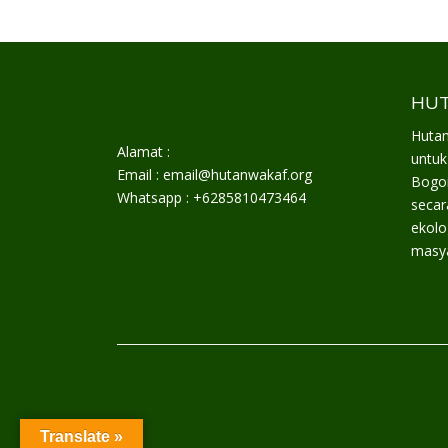
HUT
Hutan
Alamat :
untuk
Email : email@hutanwakaf.org
Bogor
Whatsapp : +6285810473464
secar
ekolo
masya
Translate »