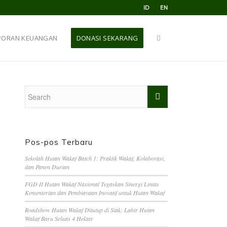
ID
EN
PORAN KEUANGAN
DONASI SEKARANG
Pos-pos Terbaru
Sekolah Hutan Wakaf Batch 1: Praktik Wakaf, Kolaborasi,
dan Panen Durian
FGD II Hutan Wakaf Nasional Tegaskan Sinergi Lintas
Kementerian dan Pembiayaan Inovatif untuk Hutan Wakaf
Roadshow Hutan Wakaf Ditutup di Siak: Lahir Hutan
Wakaf Baru Seluas 4 Hektar