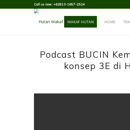
Call us now: +62813-1657-2524
WAKAF HUTAN
HOME
TE
Podcast BUCIN Kem
konsep 3E di 