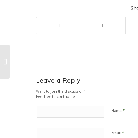
Sha
Hutan Wakaf
Gunungkidul:
Komitmen Yayasan
Hutan Wakaf Bogor
untuk Wakaf
Leave a Reply
Produktif...
Want to join the discussion?
Feel free to contribute!
*
Nama
*
Email