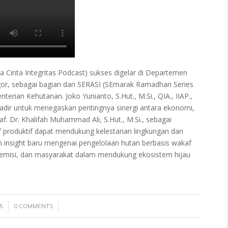
Cinta Integritas Podcast) sukses digelar di Departemen
or, sebagai bagian dari SERASI (SEmarak Ramadhan Series
nterian Kehutanan. Joko Yunianto, S.Hut., M.Si., QIA., IIAP.,
hadir untuk menegaskan pentingnya sinergi antara ekonomi,
. Dr. Khalifah Muhammad Ali, S.Hut., M.Si., sebagai
produktif dapat mendukung kelestarian lingkungan dan
 insight baru mengenai pengelolaan hutan berbasis wakaf
demisi, dan masyarakat dalam mendukung ekosistem hijau
/
5
0 COMMENTS