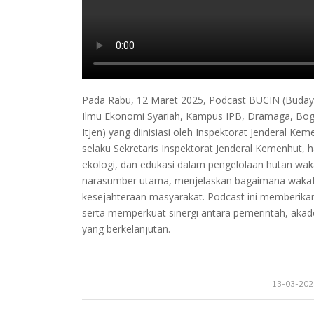
Pada Rabu, 12 Maret 2025, Podcast BUCIN (Budaya 
Ilmu Ekonomi Syariah, Kampus IPB, Dramaga, Bog
Itjen) yang diinisiasi oleh Inspektorat Jenderal Keme
selaku Sekretaris Inspektorat Jenderal Kemenhut, 
ekologi, dan edukasi dalam pengelolaan hutan wakaf
narasumber utama, menjelaskan bagaimana wakaf 
kesejahteraan masyarakat. Podcast ini memberikan
serta memperkuat sinergi antara pemerintah, aka
yang berkelanjutan.
/
13-03-202