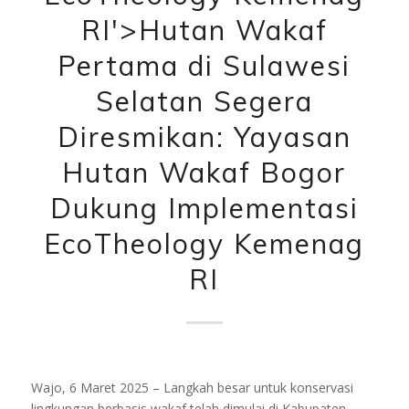
RI'>Hutan Wakaf
Pertama di Sulawesi
Selatan Segera
Diresmikan: Yayasan
Hutan Wakaf Bogor
Dukung Implementasi
EcoTheology Kemenag
RI
Wajo, 6 Maret 2025 – Langkah besar untuk konservasi
lingkungan berbasis wakaf telah dimulai di Kabupaten