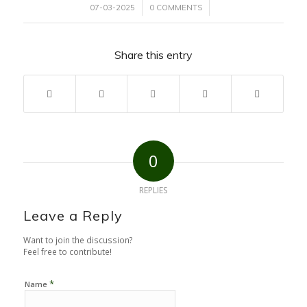
/
/
07-03-2025
0 COMMENTS
Share this entry
0
REPLIES
Leave a Reply
Want to join the discussion?
Feel free to contribute!
*
Name