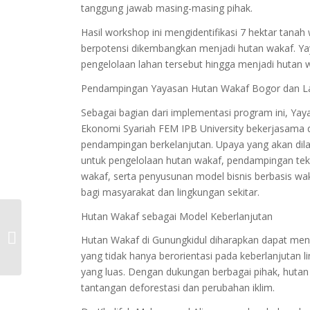
tanggung jawab masing-masing pihak.
Hasil workshop ini mengidentifikasi 7 hektar tana
berpotensi dikembangkan menjadi hutan wakaf. 
pengelolaan lahan tersebut hingga menjadi hutan w
Pendampingan Yayasan Hutan Wakaf Bogor dan L
Sebagai bagian dari implementasi program ini, 
Ekonomi Syariah FEM IPB University bekerjasama
pendampingan berkelanjutan. Upaya yang akan dil
untuk pengelolaan hutan wakaf, pendampingan te
wakaf, serta penyusunan model bisnis berbasis w
bagi masyarakat dan lingkungan sekitar.
Hutan Wakaf sebagai Model Keberlanjutan
Hutan Wakaf Pertama
di Sulawesi Selatan
Hutan Wakaf di Gunungkidul diharapkan dapat men
Segera Diresmikan:
yang tidak hanya berorientasi pada keberlanjutan 
Yayasan Hutan
yang luas. Dengan dukungan berbagai pihak, hutan
Wakaf...
tantangan deforestasi dan perubahan iklim.