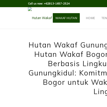
Call us now: +62813-1657-2524
WAKAF HUTAN
HOME
TE
Hutan Wakaf Gunung
Hutan Wakaf Bogor
Berbasis Lingk
Gunungkidul: Komit
Bogor untuk Waka
Lin