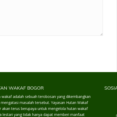
AN WAKAF BOGOR
SOSI
 wakaf adalah sebuah terobosan yang dikembangkan
 mengatasi masalah tersebut. Yayasan Hutan Wakaf
 akan terus berupaya untuk mengelola hutan wakaf
a lestari yang tidak hanya dapat memberi manfaat