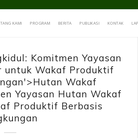
NTANG KAMI
PROGRAM
BERITA
PUBLIKASI
KONTAK
LA
kidul: Komitmen Yayasan
 untuk Wakaf Produktif
ungan'>Hutan Wakaf
men Yayasan Hutan Wakaf
f Produktif Berbasis
gkungan