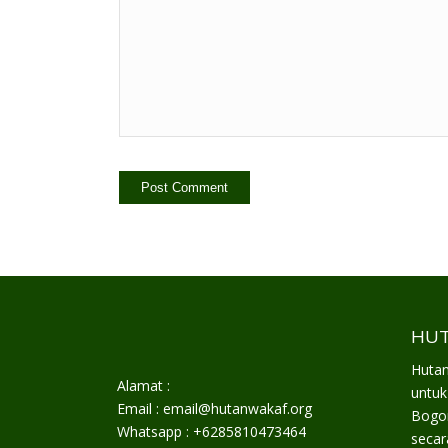
HUT
Hutan
Alamat :
untuk
Email : email@hutanwakaf.org
Bogor
Whatsapp : +6285810473464
secar