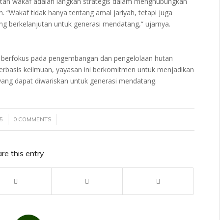
tan wakaf adalah langkah strategis dalam menghubungkan
an. “Wakaf tidak hanya tentang amal jariyah, tetapi juga
 berkelanjutan untuk generasi mendatang,” ujarnya.
 berfokus pada pengembangan dan pengelolaan hutan
erbasis keilmuan, yayasan ini berkomitmen untuk menjadikan
yang dapat diwariskan untuk generasi mendatang.
/
5
0 COMMENTS
re this entry