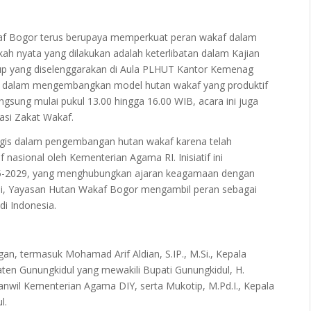
af Bogor terus berupaya memperkuat peran wakaf dalam
kah nyata yang dilakukan adalah keterlibatan dalam Kajian
p yang diselenggarakan di Aula PLHUT Kantor Kemenag
g dalam mengembangkan model hutan wakaf yang produktif
ngsung mulai pukul 13.00 hingga 16.00 WIB, acara ini juga
rasi Zakat Wakaf.
ategis dalam pengembangan hutan wakaf karena telah
 nasional oleh Kementerian Agama RI. Inisiatif ini
5-2029, yang menghubungkan ajaran keagamaan dengan
 ini, Yayasan Hutan Wakaf Bogor mengambil peran sebagai
i Indonesia.
gan, termasuk Mohamad Arif Aldian, S.IP., M.Si., Kepala
 Gunungkidul yang mewakili Bupati Gunungkidul, H.
anwil Kementerian Agama DIY, serta Mukotip, M.Pd.I., Kepala
l.