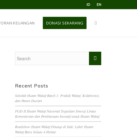
ID
EN
PORAN KEUANGAN
DONASI SEKARANG
Recent Posts
Sekolah Hutan Wakaf Batch 1: Praktik Wakaf, Kolaborasi,
dan Panen Durian
FGD II Hutan Wakaf Nasional Tegaskan Sinergi Lintas
Kementerian dan Pembiayaan Inovatif untuk Hutan Wakaf
Roadshow Hutan Wakaf Ditutup di Siak: Lahir Hutan
Wakaf Baru Seluas 4 Hektar