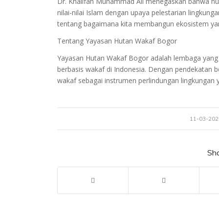
Dr. Khalifah Muhammad Ali menegaskan bahwa hu
nilai-nilai Islam dengan upaya pelestarian lingkung
tentang bagaimana kita membangun ekosistem yang
Tentang Yayasan Hutan Wakaf Bogor
Yayasan Hutan Wakaf Bogor adalah lembaga yang
berbasis wakaf di Indonesia. Dengan pendekatan b
wakaf sebagai instrumen perlindungan lingkungan 
/
11-03-202
Sha