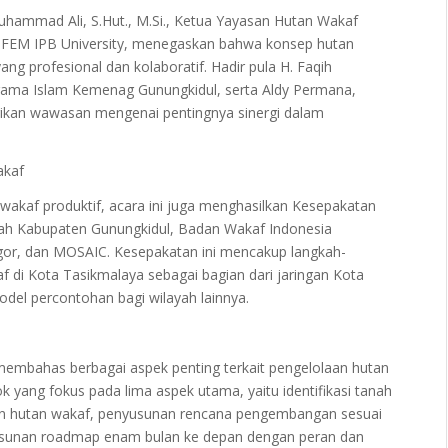
uhammad Ali, S.Hut., M.Si., Ketua Yayasan Hutan Wakaf
 FEM IPB University, menegaskan bahwa konsep hutan
g profesional dan kolaboratif. Hadir pula H. Faqih
 Agama Islam Kemenag Gunungkidul, serta Aldy Permana,
ikan wawasan mengenai pentingnya sinergi dalam
akaf
akaf produktif, acara ini juga menghasilkan Kesepakatan
ah Kabupaten Gunungkidul, Badan Wakaf Indonesia
or, dan MOSAIC. Kesepakatan ini mencakup langkah-
di Kota Tasikmalaya sebagai bagian dari jaringan Kota
del percontohan bagi wilayah lainnya.
n
i membahas berbagai aspek penting terkait pengelolaan hutan
 yang fokus pada lima aspek utama, yaitu identifikasi tanah
aan hutan wakaf, penyusunan rencana pengembangan sesuai
yusunan roadmap enam bulan ke depan dengan peran dan