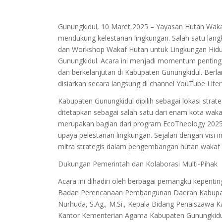
Gunungkidul, 10 Maret 2025 – Yayasan Hutan Wak
mendukung kelestarian lingkungan. Salah satu lang
dan Workshop Wakaf Hutan untuk Lingkungan Hidu
Gunungkidul. Acara ini menjadi momentum pentin
dan berkelanjutan di Kabupaten Gunungkidul. Berla
disiarkan secara langsung di channel YouTube Lite
Kabupaten Gunungkidul dipilih sebagai lokasi str
ditetapkan sebagai salah satu dari enam kota wakaf
merupakan bagian dari program EcoTheology 202
upaya pelestarian lingkungan. Sejalan dengan visi
mitra strategis dalam pengembangan hutan wakaf d
Dukungan Pemerintah dan Kolaborasi Multi-Pihak
Acara ini dihadiri oleh berbagai pemangku kepentin
Badan Perencanaan Pembangunan Daerah Kabupaten
Nurhuda, S.Ag., M.Si., Kepala Bidang Penaiszawa K
Kantor Kementerian Agama Kabupaten Gunungkidu