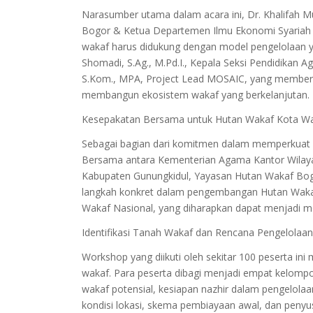
Narasumber utama dalam acara ini, Dr. Khalifah M
Bogor & Ketua Departemen Ilmu Ekonomi Syariah
wakaf harus didukung dengan model pengelolaan yan
Shomadi, S.Ag., M.Pd.I., Kepala Seksi Pendidikan
S.Kom., MPA, Project Lead MOSAIC, yang member
membangun ekosistem wakaf yang berkelanjutan.
Kesepakatan Bersama untuk Hutan Wakaf Kota W
Sebagai bagian dari komitmen dalam memperkuat w
Bersama antara Kementerian Agama Kantor Wilay
Kabupaten Gunungkidul, Yayasan Hutan Wakaf Bog
langkah konkret dalam pengembangan Hutan Wakaf 
Wakaf Nasional, yang diharapkan dapat menjadi mo
Identifikasi Tanah Wakaf dan Rencana Pengelolaa
Workshop yang diikuti oleh sekitar 100 peserta in
wakaf. Para peserta dibagi menjadi empat kelompok
wakaf potensial, kesiapan nazhir dalam pengelol
kondisi lokasi, skema pembiayaan awal, dan pen