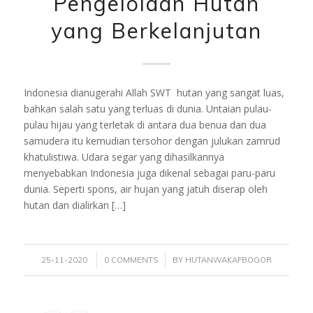
Pengelolaan Hutan
yang Berkelanjutan
Indonesia dianugerahi Allah SWT hutan yang sangat luas,
bahkan salah satu yang terluas di dunia. Untaian pulau-
pulau hijau yang terletak di antara dua benua dan dua
samudera itu kemudian tersohor dengan julukan zamrud
khatulistiwa. Udara segar yang dihasilkannya
menyebabkan Indonesia juga dikenal sebagai paru-paru
dunia. Seperti spons, air hujan yang jatuh diserap oleh
hutan dan dialirkan […]
/
/
25-11-2020
0 COMMENTS
BY
HUTANWAKAFBOGOR