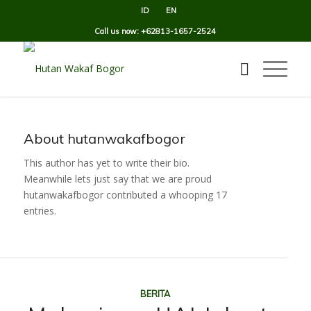
ID
EN
Call us now: +62813-1657-2524
About
hutanwakafbogor
This author has yet to write their bio.
Meanwhile lets just say that we are proud
hutanwakafbogor
contributed a whooping 17
entries.
BERITA