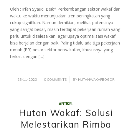
Oleh : Irfan Syauqi Beik* Perkembangan sektor wakaf dari
waktu ke waktu menunjukkan tren peningkatan yang
cukup signifikan. Namun demikian, melihat potensinya
yang sangat besar, masih terdapat pekerjaan rumah yang
perlu untuk diselesaikan, agar upaya optimalisasi wakaf
bisa berjalan dengan baik. Paling tidak, ada tiga pekerjaan
rumah (PR) besar sektor perwakafan, khususnya yang
terkait dengan […]
/
/
26-11-2020
0 COMMENTS
BY
HUTANWAKAFBOGOR
ARTIKEL
Hutan Wakaf: Solusi
Melestarikan Rimba