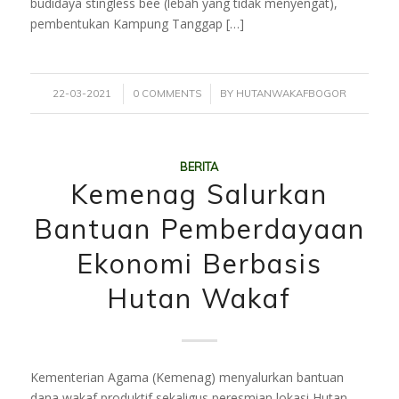
budidaya stingless bee (lebah yang tidak menyengat),
pembentukan Kampung Tanggap […]
/
/
22-03-2021
0 COMMENTS
BY
HUTANWAKAFBOGOR
BERITA
Kemenag Salurkan
Bantuan Pemberdayaan
Ekonomi Berbasis
Hutan Wakaf
Kementerian Agama (Kemenag) menyalurkan bantuan
dana wakaf produktif sekaligus peresmian lokasi Hutan