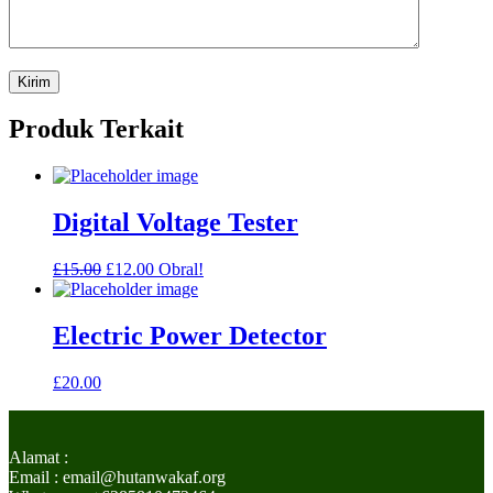
Produk Terkait
Digital Voltage Tester
Harga
Harga
£
15.00
£
12.00
Obral!
aslinya
saat
adalah:
ini
£15.00.
adalah:
Electric Power Detector
£12.00.
£
20.00
Alamat :
Email : email@hutanwakaf.org