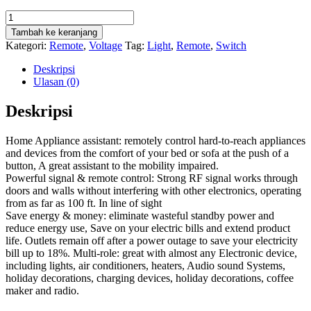
Kuantitas
Remote
Tambah ke keranjang
Control
Kategori:
Remote
,
Voltage
Tag:
Light
,
Remote
,
Switch
Electrical
Switch
Deskripsi
Ulasan (0)
Deskripsi
Home Appliance assistant: remotely control hard-to-reach appliances
and devices from the comfort of your bed or sofa at the push of a
button, A great assistant to the mobility impaired.
Powerful signal & remote control: Strong RF signal works through
doors and walls without interfering with other electronics, operating
from as far as 100 ft. In line of sight
Save energy & money: eliminate wasteful standby power and
reduce energy use, Save on your electric bills and extend product
life. Outlets remain off after a power outage to save your electricity
bill up to 18%. Multi-role: great with almost any Electronic device,
including lights, air conditioners, heaters, Audio sound Systems,
holiday decorations, charging devices, holiday decorations, coffee
maker and radio.