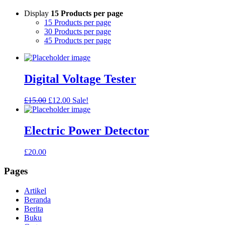
Display
15 Products per page
15 Products per page
30 Products per page
45 Products per page
Digital Voltage Tester
Original
Current
£
15.00
£
12.00
Sale!
price
price
was:
is:
£15.00.
£12.00.
Electric Power Detector
£
20.00
Pages
Artikel
Beranda
Berita
Buku