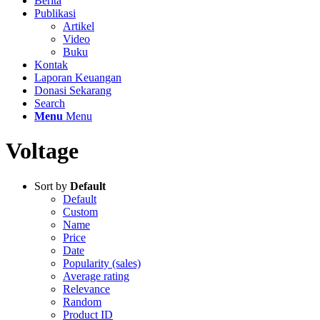
Berita
Publikasi
Artikel
Video
Buku
Kontak
Laporan Keuangan
Donasi Sekarang
Search
Menu
Menu
Voltage
Sort by
Default
Default
Custom
Name
Price
Date
Popularity (sales)
Average rating
Relevance
Random
Product ID