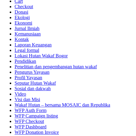
Cart
Checkout
Donasi
Ekologi
Ekonomi
Jurnal Ilmiah
Kemanusiaan
Kontak
Laporan Keuangan
Legal formal
Lokasi Hutan Wakaf Bogor
Pendidikan
Penelitian dan pengembangan hutan wakaf
Pengurus Yayasan
Profil Yayasan
Seputar Hutan Wakaf
Sosial dan dakwah
Video
Visi dan Misi
Wakaf Hutan – bersama MOSAIC dan Republika
WFP Auth Form
WFP Campaign listing
WFP Checkout
WFP Dashboard
WFP Donation Invoice